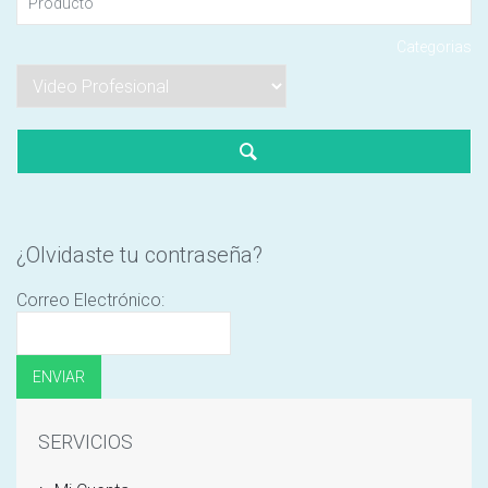
Español
Elemento(s)
Categorias
English
My.Resources.R
¿Olvidaste tu contraseña?
Correo Electrónico:
SERVICIOS