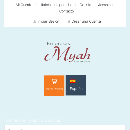
Mi Cuenta
Historial de pedidos
Carrito
Acerca de
Contacto
Iniciar Sesion
Crear una Cuenta
INICIAR SES
Español
Mi cotización
¿O
¿Cliente nuevo?
CR
Nombre del producto a buscar