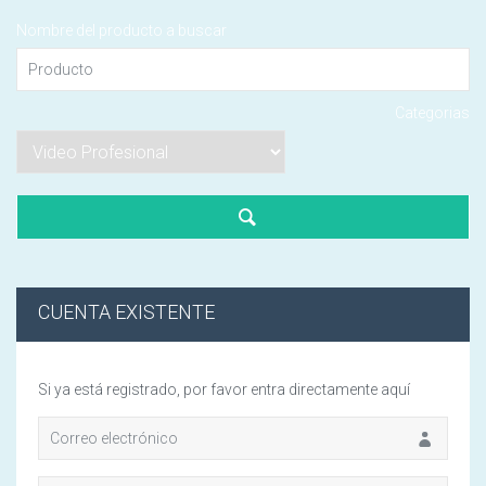
Español
Nombre del producto a buscar
Elemento(s)
English
Su carri
Categorias
CUENTA EXISTENTE
Si ya está registrado, por favor entra directamente aquí