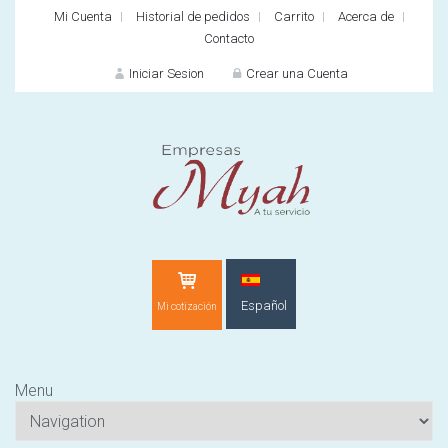
Mi Cuenta
Historial de pedidos
Carrito
Acerca de
Contacto
Iniciar Sesion
Crear una Cuenta
INICIAR SES
Español
Mi cotización
¿O
Menu
¿Cliente nuevo?
CR