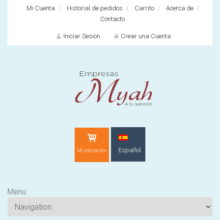
Mi Cuenta
Historial de pedidos
Carrito
Acerca de
Contacto
Iniciar Sesion
Crear una Cuenta
INICIAR SES
Español
Mi cotización
¿O
Menu
¿Cliente nuevo?
CR