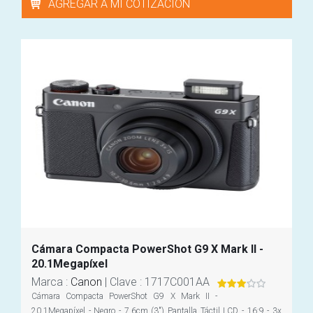
AGREGAR A MI COTIZACIÓN
Cámara Compacta PowerShot G9 X Mark II -
20.1Megapíxel
Marca
:
Canon
|
Clave
: 1717C001AA
Cámara Compacta PowerShot G9 X Mark II -
20.1Megapíxel - Negro - 7.6cm (3") Pantalla Táctil LCD - 16:9 - 3x