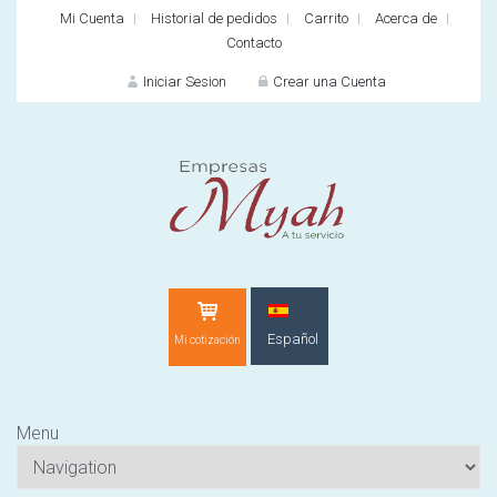
Mi Cuenta
Historial de pedidos
Carrito
Acerca de
Contacto
Iniciar Sesion
Crear una Cuenta
INICIAR SES
Español
Mi cotización
¿O
Menu
¿Cliente nuevo?
CR