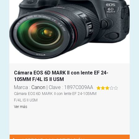
Cámara EOS 6D MARK II con lente EF 24-
105MM F/4L IS II USM
Marca
:
Canon
|
Clave
: 1897C009AA
Cámara EOS 6D MARK II con lente EF 24-105MM
F/4L IS II USM
Ver más