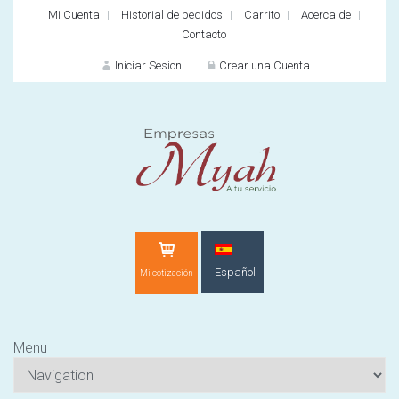
Mi Cuenta
Historial de pedidos
Carrito
Acerca de
Contacto
Iniciar Sesion
Crear una Cuenta
INICIAR SES
Español
Mi cotización
¿O
Menu
¿Cliente nuevo?
CR